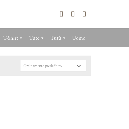
T-Shirt
Tute
Tutù
Uomo