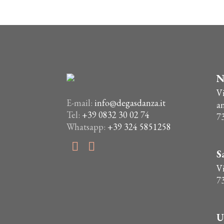
N
V
E-mail:
info@degasdanza.it
a
Tel:
+39 0832 30 02 74
7
Whatsapp:
+39 324 5851258
S
Vi
7
U