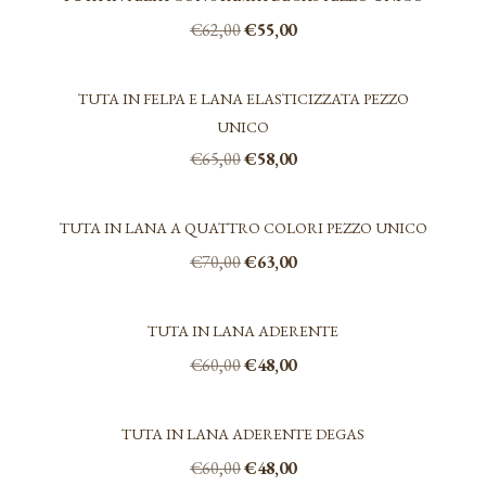
€65,00.
€58,00.
Il
Il
€
62,00
€
55,00
prezzo
prezzo
originale
attuale
era:
è:
TUTA IN FELPA E LANA ELASTICIZZATA PEZZO
€62,00.
€55,00.
UNICO
Il
Il
€
65,00
€
58,00
prezzo
prezzo
originale
attuale
era:
è:
TUTA IN LANA A QUATTRO COLORI PEZZO UNICO
€65,00.
€58,00.
Il
Il
€
70,00
€
63,00
prezzo
prezzo
originale
attuale
era:
è:
TUTA IN LANA ADERENTE
€70,00.
€63,00.
Il
Il
€
60,00
€
48,00
prezzo
prezzo
Questo
originale
attuale
prodotto
era:
è:
TUTA IN LANA ADERENTE DEGAS
ha
€60,00.
€48,00.
più
Il
Il
€
60,00
€
48,00
varianti.