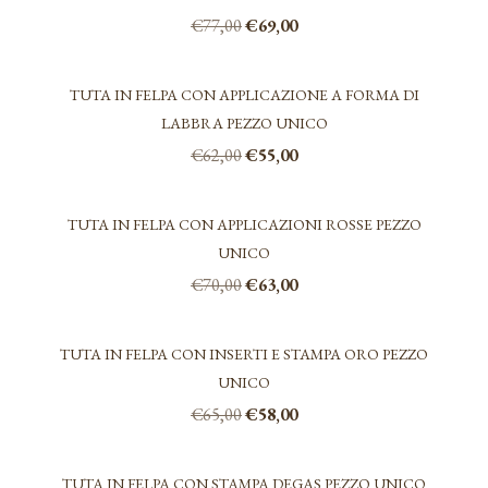
€70,00.
€63,00.
Il
Il
€
77,00
€
69,00
prezzo
prezzo
Questo
originale
attuale
prodotto
era:
è:
TUTA IN FELPA CON APPLICAZIONE A FORMA DI
ha
€77,00.
€69,00.
LABBRA PEZZO UNICO
più
varianti.
Il
Il
€
62,00
€
55,00
Le
prezzo
prezzo
opzioni
originale
attuale
possono
era:
è:
TUTA IN FELPA CON APPLICAZIONI ROSSE PEZZO
essere
€62,00.
€55,00.
scelte
UNICO
nella
Il
Il
€
70,00
€
63,00
pagina
prezzo
prezzo
del
originale
attuale
prodotto
era:
è:
TUTA IN FELPA CON INSERTI E STAMPA ORO PEZZO
€70,00.
€63,00.
UNICO
Il
Il
€
65,00
€
58,00
prezzo
prezzo
originale
attuale
era:
è:
TUTA IN FELPA CON STAMPA DEGAS PEZZO UNICO