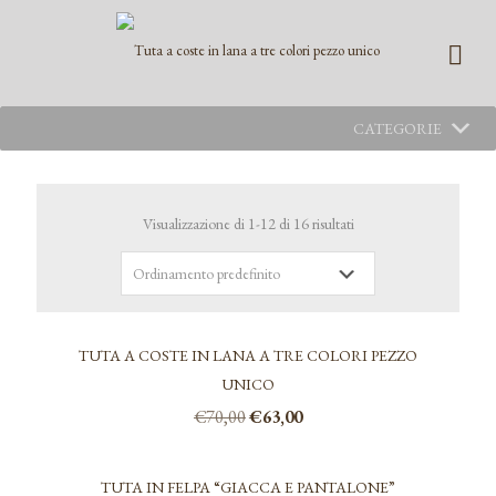
CATEGORIE
Visualizzazione di 1-12 di 16 risultati
TUTA A COSTE IN LANA A TRE COLORI PEZZO
UNICO
Il
Il
€
70,00
€
63,00
prezzo
prezzo
originale
attuale
era:
è:
TUTA IN FELPA “GIACCA E PANTALONE”