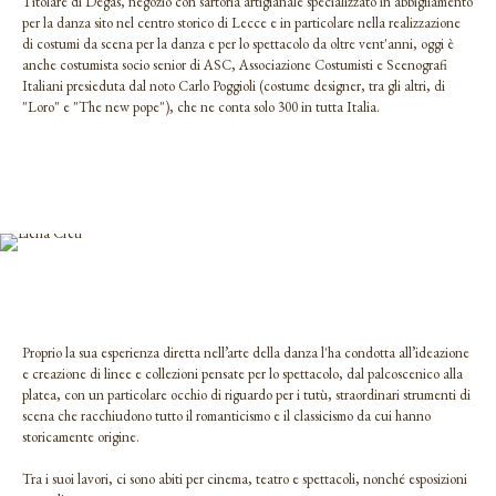
Titolare di Degas, negozio con sartoria artigianale specializzato in abbigliamento
per la danza sito nel centro storico di Lecce e in particolare nella realizzazione
di costumi da scena per la danza e per lo spettacolo da oltre vent'anni, oggi è
anche costumista socio senior di ASC, Associazione Costumisti e Scenografi
Italiani presieduta dal noto Carlo Poggioli (costume designer, tra gli altri, di
"Loro" e "The new pope"), che ne conta solo 300 in tutta Italia.
Proprio la sua esperienza diretta nell’arte della danza l'ha condotta all’ideazione
e creazione di linee e collezioni pensate per lo spettacolo, dal palcoscenico alla
platea, con un particolare occhio di riguardo per i tutù, straordinari strumenti di
scena che racchiudono tutto il romanticismo e il classicismo da cui hanno
storicamente origine.
Tra i suoi lavori, ci sono abiti per cinema, teatro e spettacoli, nonché esposizioni