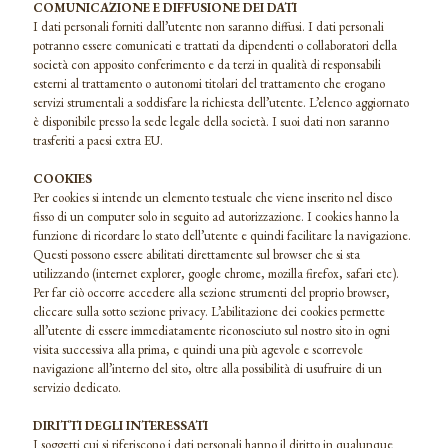
COMUNICAZIONE E DIFFUSIONE DEI DATI
I dati personali forniti dall’utente non saranno diffusi. I dati personali
potranno essere comunicati e trattati da dipendenti o collaboratori della
società con apposito conferimento e da terzi in qualità di responsabili
esterni al trattamento o autonomi titolari del trattamento che erogano
servizi strumentali a soddisfare la richiesta dell’utente. L’elenco aggiornato
è disponibile presso la sede legale della società. I suoi dati non saranno
trasferiti a paesi extra EU.
COOKIES
Per cookies si intende un elemento testuale che viene inserito nel disco
fisso di un computer solo in seguito ad autorizzazione. I cookies hanno la
funzione di ricordare lo stato dell’utente e quindi facilitare la navigazione.
Questi possono essere abilitati direttamente sul browser che si sta
utilizzando (internet explorer, google chrome, mozilla firefox, safari etc).
Per far ciò occorre accedere alla sezione strumenti del proprio browser,
cliccare sulla sotto sezione privacy. L’abilitazione dei cookies permette
all’utente di essere immediatamente riconosciuto sul nostro sito in ogni
visita successiva alla prima, e quindi una più agevole e scorrevole
navigazione all’interno del sito, oltre alla possibilità di usufruire di un
servizio dedicato.
DIRITTI DEGLI INTERESSATI
I soggetti cui si riferiscono i dati personali hanno il diritto in qualunque