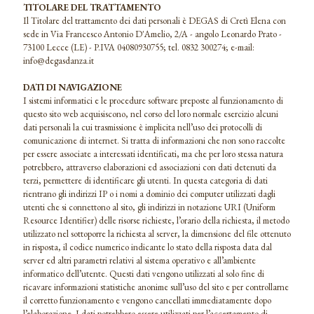
TITOLARE DEL TRATTAMENTO
Il Titolare del trattamento dei dati personali è DEGAS di Cretì Elena con
sede in Via Francesco Antonio D'Amelio, 2/A - angolo Leonardo Prato -
73100 Lecce (LE) - P.IVA 04080930755; tel. 0832 300274; e-mail:
info@degasdanza.it
DATI DI NAVIGAZIONE
I sistemi informatici e le procedure software preposte al funzionamento di
questo sito web acquisiscono, nel corso del loro normale esercizio alcuni
dati personali la cui trasmissione è implicita nell’uso dei protocolli di
comunicazione di internet. Si tratta di informazioni che non sono raccolte
per essere associate a interessati identificati, ma che per loro stessa natura
potrebbero, attraverso elaborazioni ed associazioni con dati detenuti da
terzi, permettere di identificare gli utenti. In questa categoria di dati
rientrano gli indirizzi IP o i nomi a dominio dei computer utilizzati dagli
utenti che si connettono al sito, gli indirizzi in notazione URI (Uniform
Resource Identifier) delle risorse richieste, l’orario della richiesta, il metodo
utilizzato nel sottoporre la richiesta al server, la dimensione del file ottenuto
in risposta, il codice numerico indicante lo stato della risposta data dal
server ed altri parametri relativi al sistema operativo e all’ambiente
informatico dell’utente. Questi dati vengono utilizzati al solo fine di
ricavare informazioni statistiche anonime sull’uso del sito e per controllarne
il corretto funzionamento e vengono cancellati immediatamente dopo
l’elaborazione. I dati potrebbero essere utilizzati per l’accertamento di