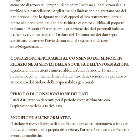
momento di revocare il proprio; di chiedere l’accesso ai dati personali e la
rettifica o la cancellazione degli stessi o la limitazione del trattamento dei
dati personali che lo riguardano e di opporsi al loro trattamento, oltre al
diritto alla portabilità dei dati e le richieste di diritto all’oblio; di proporre
reclamo all’Autorità Garante per la protezione dei dati personali italiana.
Le richieste vanno rivolte al Titolare del Trattamento dei dati sopra
specificati, attraverso l’invio di una mail al seguente indirizzo:
info@degasdanza.it
CONDIZIONI APPLICABILI AL CONSENSO DEI MINORI IN
RELAZIONE AI SERVIZI DELLA SOCIETÀ DELL’INFORMAZIONE
Qualora lei sia un utente minore abbia un’età inferiore ai 16 anni, è
necessario, per le finalità di raccolta dei tuoi dati, consenso sia prestato o
autorizzato dal titolare della responsabilità genitoriale.
PERIODO DI CONSERVAZIONE DEI DATI
I suoi dati saranno detenuti per il periodo compatibilmente con
l’espletamento della sua richiesta.
MODIFICHE ALL’INFORMATIVA
Il titolare si riserva il diritto di modificare la presente informativa privacy in
qualsiasi momento ed a propria discrezione, l’utente è tenuto a verificare le
eventuali modifiche.