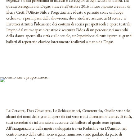
esigenze e della personalità di maestri e coreografi di ogni scuola di danza. Da
questa prerogativa di Degas, nasce nell'ottobre 2016 il nuovo spazio creativo di
Elena Cretì, l’Ufficio Stile e Progettazione ideato e pensato come un luogo
esclusivo, a pochi passi dallo showroom, dove studiare assieme ai Maestri e ai
Direttori Artistici l’ideazione dei costumi di scena per spettacoli e opere teatrali.
Proprio dal nuovo spazio creativo è scaturita l’idea di un percorso nei meandri
della danza aperto alla città e alle scuole, un’esposizione di tutù ispirati ai grandi
balletti di repertorio classico interamente realizzati a mano da Degas.
Le Corsaire, Don Chisciotte, Lo Schiaccianoci, Cenerentola, Giselle sono solo
alcuni dei nomi delle grandi opere da cui sono tratti altrettanti incantevoli tutù,
tutti corredati da informazioni accurate del balletto al quale sono ispirati.
All’inaugurazione della mostra sviluppata tra via Rubichi e via D’Amelio, nel
centro storico della città, sono seguite numerose visite guidate da parte di