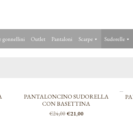
 gonnellini
Outlet
Pantaloni
Scarpe
Sudorelle
A
PANTALONCINO SUDORELLA
PA
CON BASETTINA
Il
Il
€
24,00
€
21,00
prezzo
prezzo
Questo
originale
attuale
prodotto