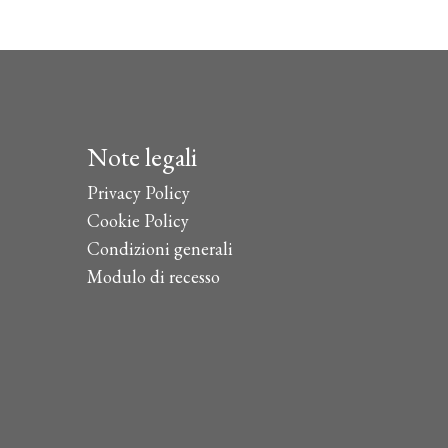
€30,00.
€27,00.
più
varianti.
Le
opzioni
possono
essere
Note legali
scelte
nella
Privacy Policy
pagina
Cookie Policy
del
Condizioni generali
prodotto
Modulo di recesso