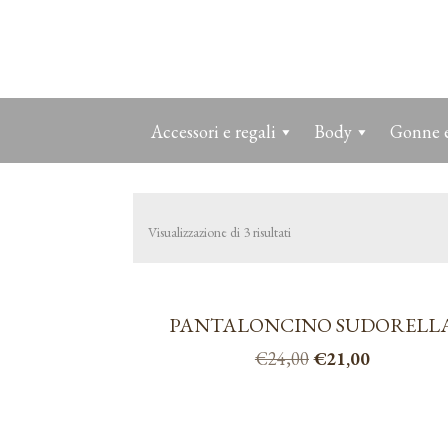
Accessori e regali
Body
Gonne e
Visualizzazione di 3 risultati
PANTALONCINO SUDORELL
Il
Il
€
24,00
€
21,00
prezzo
prezzo
Questo
originale
attuale
prodotto
era:
è:
ha