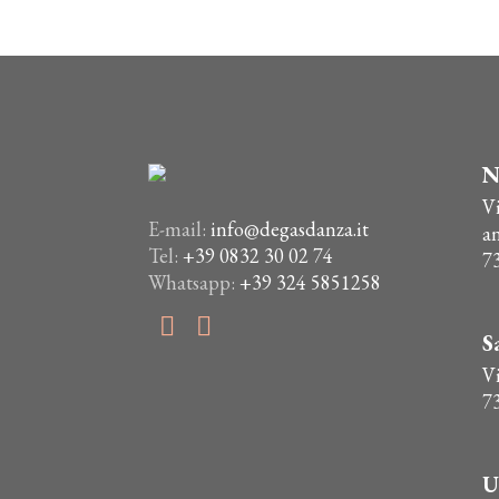
€24,00.
€21,00.
più
varianti.
Le
opzioni
possono
essere
N
scelte
V
nella
E-mail:
info@degasdanza.it
a
pagina
Tel:
+39 0832 30 02 74
7
del
Whatsapp:
+39 324 5851258
prodotto
S
Vi
7
U