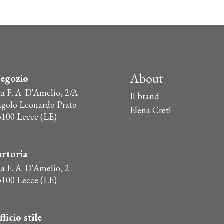
era:
è:
ha
€24,00.
€21,00.
più
varianti.
Le
opzioni
possono
About
egozio
essere
ia F. A. D'Amelio, 2/A
scelte
Il brand
ngolo Leonardo Prato
nella
Elena Cretì
3100 Lecce (LE)
pagina
del
prodotto
artoria
a F. A. D'Amelio, 2
3100 Lecce (LE)
fficio stile