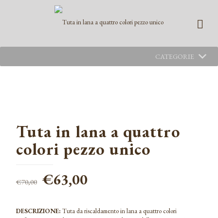
CATEGORIE
Tuta in lana a quattro
colori pezzo unico
Il
Il
€
63,00
€
70,00
prezzo
prezzo
originale
attuale
DESCRIZIONE:
Tuta da riscaldamento in lana a quattro colori