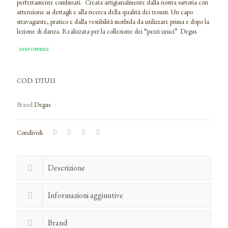
era:
è:
perfettamente combinati. Creata artigianalmente dalla nostra sartoria con
attenzione ai dettagli e alla ricerca della qualità dei tessuti. Un capo
€70,00.
€63,00.
stravagante, pratico e dalla vestibilità morbida da utilizzare prima e dopo la
lezione di danza. Realizzata per la collezione dei “pezzi unici” Degas
DISPONIBILE
COD:
DTU11
Degas
Condividi
Descrizione
Informazioni aggiuntive
Brand