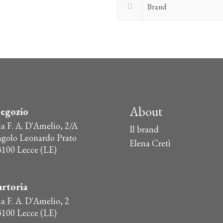
Brand
About
egozio
ia F. A. D'Amelio, 2/A
Il brand
ngolo Leonardo Prato
Elena Cretì
3100 Lecce (LE)
artoria
a F. A. D'Amelio, 2
3100 Lecce (LE)