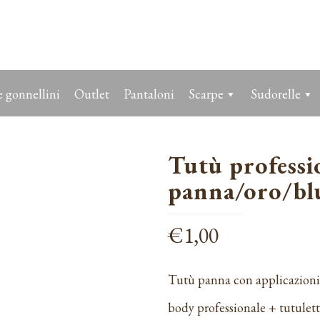
 gonnellini
Outlet
Pantaloni
Scarpe
Sudorelle
Tutù professi
panna/oro/bl
€
1,00
Tutù panna con applicazioni 
body professionale + tutulet