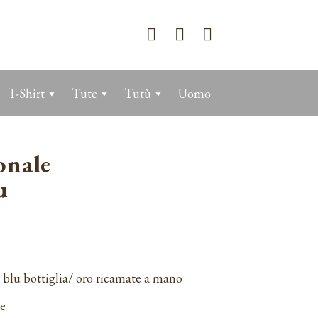
T-Shirt
Tute
Tutù
Uomo
onale
u
blu bottiglia/ oro ricamate a mano
te