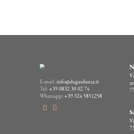
N
V
E-mail:
info@degasdanza.it
a
Tel:
+39 0832 30 02 74
7
Whatsapp:
+39 324 5851258
S
Vi
7