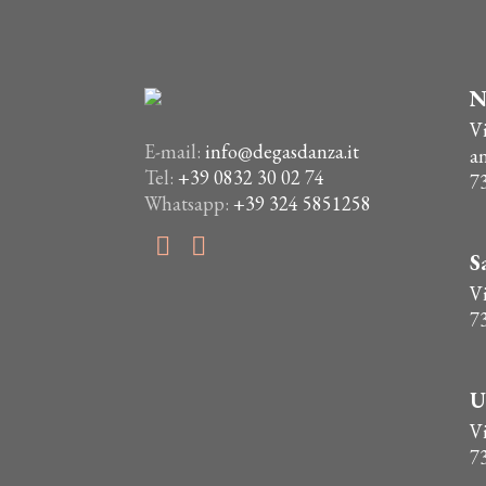
N
V
E-mail:
info@degasdanza.it
a
Tel:
+39 0832 30 02 74
7
Whatsapp:
+39 324 5851258
S
Vi
7
U
V
7