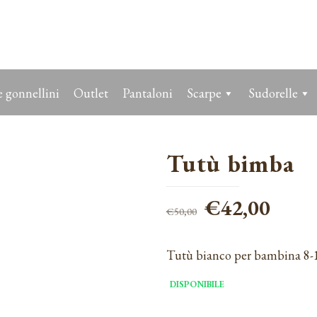
 gonnellini
Outlet
Pantaloni
Scarpe
Sudorelle
Tutù bimba
Il
Il
€
42,00
€
50,00
prezzo
prezz
originale
attua
Tutù bianco per bambina 8-10
era:
è:
DISPONIBILE
€50,00.
€42,0