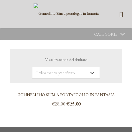
CATEGORIE
Visualizzazione del risultato
GONNELLINO SLIM A PORTAFOGLIO IN FANTASIA
Il
Il
€
28,00
€
25,00
prezzo
prezzo
Questo
originale
attuale
prodotto
era:
è:
ha
€28,00.
€25,00.
più