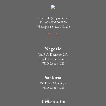
varianti.
Le
opzioni
possono
E-mail:
info@degasdanza.it
essere
Tel:
+39 0832 30 02 74
scelte
Whatsapp:
+39 324 5851258
nella
pagina
del
prodotto
Negozio
Via F. A. D'Amelio, 2/A
angolo Leonardo Prato
73100 Lecce (LE)
Sartoria
Via F. A. D'Amelio, 2
73100 Lecce (LE)
Ufficio stile