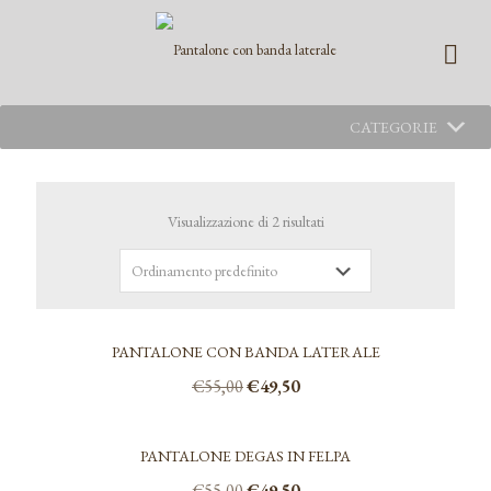
CATEGORIE
Visualizzazione di 2 risultati
PANTALONE CON BANDA LATERALE
Il
Il
€
55,00
€
49,50
prezzo
prezzo
Questo
originale
attuale
prodotto
era:
è:
PANTALONE DEGAS IN FELPA
ha
€55,00.
€49,50.
più
Il
Il
€
55,00
€
49,50