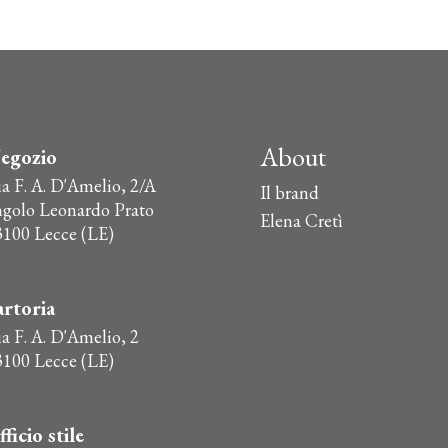
€55,00.
€49,50.
più
varianti.
Le
opzioni
possono
essere
About
egozio
scelte
ia F. A. D'Amelio, 2/A
nella
Il brand
ngolo Leonardo Prato
pagina
Elena Cretì
3100 Lecce (LE)
del
prodotto
artoria
a F. A. D'Amelio, 2
3100 Lecce (LE)
fficio stile