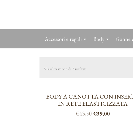
Accessori e regali
Body
Gonne e
Visualizzazione di 3 risultati
BODY A CANOTTA CON INSER
IN RETE ELASTICIZZATA
Il
Il
€
43,50
€
39,00
prezzo
prezzo
Questo
originale
attuale
prodotto