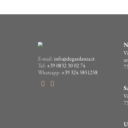
era:
è:
ha
€43,50.
€39,00.
più
varianti.
Le
opzioni
possono
N
essere
V
scelte
E-mail:
info@degasdanza.it
a
nella
Tel:
+39 0832 30 02 74
7
pagina
Whatsapp:
+39 324 5851258
del
prodotto
S
Vi
7
U