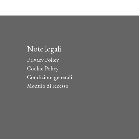
era:
è:
ha
€48,00.
€43,00.
più
varianti.
Le
opzioni
possono
Note legali
essere
scelte
Privacy Policy
nella
Cookie Policy
pagina
Condizioni generali
del
Modulo di recesso
prodotto