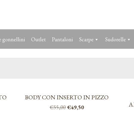
 gonnellini
Outlet
Pantaloni
Scarpe
Sudorelle
TO
BODY CON INSERTO IN PIZZO
A
Il
Il
€
55,00
€
49,50
prezzo
prezzo
Questo
originale
attuale
prodotto
era:
è:
ha