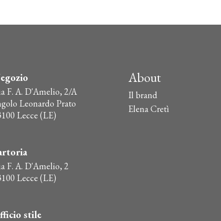
About
egozio
ia F. A. D'Amelio, 2/A
Il brand
ngolo Leonardo Prato
Elena Cretì
3100 Lecce (LE)
artoria
a F. A. D'Amelio, 2
3100 Lecce (LE)
fficio stile