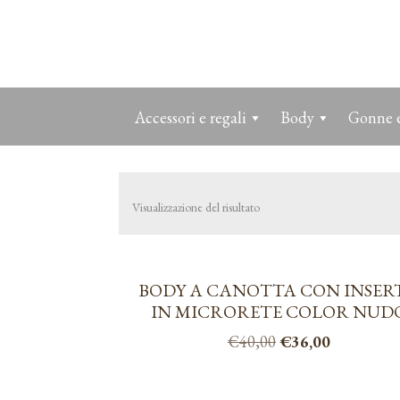
Accessori e regali
Body
Gonne e
Visualizzazione del risultato
BODY A CANOTTA CON INSER
IN MICRORETE COLOR NUD
Il
Il
€
40,00
€
36,00
prezzo
prezzo
Questo
originale
attuale
prodotto