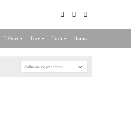
T-Shirt
Tute
Tutù
Uomo