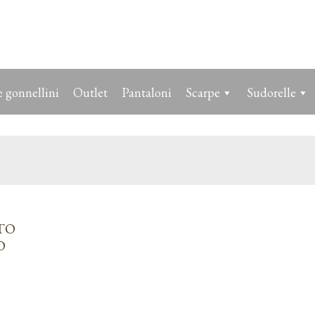
 gonnellini
Outlet
Pantaloni
Scarpe
Sudorelle
TO
O