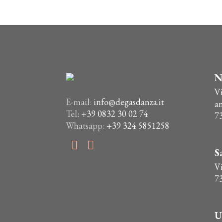
era:
è:
ha
€40,00.
€36,00.
più
varianti.
Le
opzioni
possono
N
essere
V
scelte
E-mail:
info@degasdanza.it
a
nella
Tel:
+39 0832 30 02 74
7
pagina
Whatsapp:
+39 324 5851258
del
prodotto
S
Vi
7
U