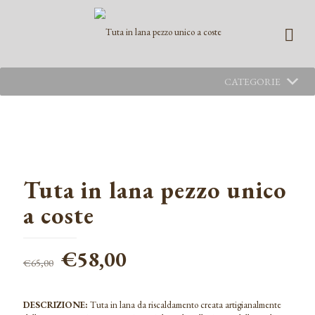
CATEGORIE
Tuta in lana pezzo unico
a coste
Il
Il
€
58,00
€
65,00
prezzo
prezzo
originale
attuale
DESCRIZIONE:
Tuta in lana da riscaldamento creata artigianalmente