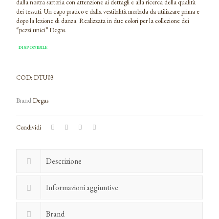
era:
è:
dalla nostra sartoria con attenzione ai dettagli e alla ricerca della qualità
dei tessuti. Un capo pratico e dalla vestibilità morbida da utilizzare prima e
€65,00.
€58,00.
dopo la lezione di danza. Realizzata in due colori per la collezione dei
“pezzi unici” Degas.
DISPONIBILE
COD:
DTU03
Degas
Condividi
Descrizione
Informazioni aggiuntive
Brand