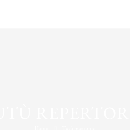
UTÙ REPERTOR
Home
Tutù repertorio