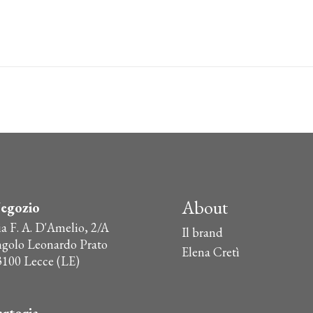
About
egozio
ia F. A. D'Amelio, 2/A
Il brand
ngolo Leonardo Prato
Elena Cretì
3100 Lecce (LE)