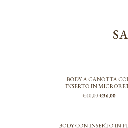
SA
BODY A CANOTTA CO
INSERTO IN MICRORE
COLOR NUDO
Il
Il
€
40,00
€
36,00
prezzo
prezz
Questo
originale
attual
prodotto
era:
è:
ha
€40,00.
€36,0
BODY CON INSERTO IN P