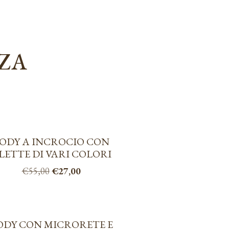
NZA
ODY A INCROCIO CON
LETTE DI VARI COLORI
Il
Il
€
55,00
€
27,00
prezzo
prezzo
Questo
originale
attuale
prodotto
era:
è:
ha
€55,00.
€27,00.
ODY CON MICRORETE E