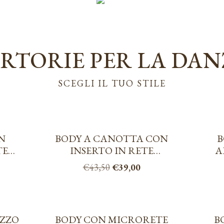
RTORIE PER LA DA
SCEGLI IL TUO STILE
N
BODY A CANOTTA CON
B
TE
INSERTO IN RETE
A
ELASTICIZZATA
Il
Il
€
43,50
€
39,00
o
prezzo
prezzo
Questo
e
originale
attuale
prodotto
era:
è:
ha
0.
€43,50.
€39,00.
IZZO
BODY CON MICRORETE
B