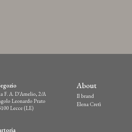
About
egozio
ia F. A. D'Amelio, 2/A
Il brand
ngolo Leonardo Prato
Elena Cretì
3100 Lecce (LE)
artoria